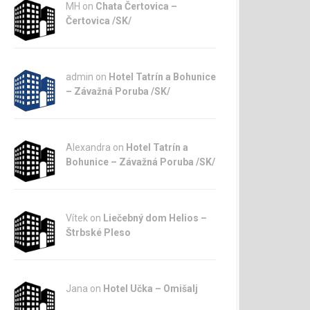
MH on
Chata Čertovica –
Čertovica /SK/
admin
on
Hotel Tatrín a Bohunice
– Závažná Poruba /SK/
Alexandra on
Hotel Tatrín a
Bohunice – Závažná Poruba /SK/
Vítek on
Liečebný dom Helios –
Štrbské Pleso
Jana
on
Hotel Učka – Omišalj