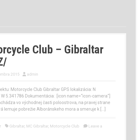
rcycle Club – Gibraltar
Z/
embra 2015
admin
ektu: Motorcycle Club Gibraltar GPS lokalizácia: N
, W 5.341786 Dokumentácia: [icon name=“icon-camera“]
achádza vo východnej časti poloostrova, na pravej strane
orá lemuje pobrežie Alboránskeho mora a smeruje k […]
r
Gibraltar
,
MC Gibraltar
,
Motorcycle Club
Leave a