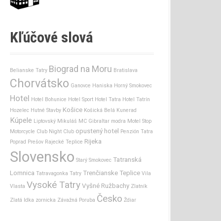
Kľúčové slová
Biograd na Moru
Belianske Tatry
Bratislava
Chorvátsko
Ganovce
Haniska
Horný Smokovec
Hotel
Hotel Bohunice
Hotel Sport
Hotel Tatra
Hotel Tatrín
Košice
Hozelec
Hutné Stavby
Košická Belá
Kunerad
Kúpele
Liptovský Mikuláš
MC Gibraltar
modra
Motel Stop
opustený hotel
Motorcycle Club
Night Club
Penzión Tatra
Rijeka
Poprad
Prešov
Rajecké Teplice
Slovensko
Tatranská
Starý Smokovec
Lomnica
Trenčianske Teplice
Tatravagonka
Tatry
Vila
Vysoké Tatry
Vyšné Ružbachy
Vlasta
Zlatník
Česko
Zlatá Idka
zornicka
Závažná Poruba
Ždiar