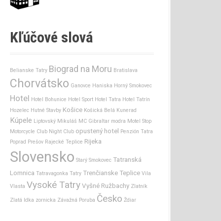
Kľúčové slová
Biograd na Moru
Belianske Tatry
Bratislava
Chorvátsko
Ganovce
Haniska
Horný Smokovec
Hotel
Hotel Bohunice
Hotel Sport
Hotel Tatra
Hotel Tatrín
Košice
Hozelec
Hutné Stavby
Košická Belá
Kunerad
Kúpele
Liptovský Mikuláš
MC Gibraltar
modra
Motel Stop
opustený hotel
Motorcycle Club
Night Club
Penzión Tatra
Rijeka
Poprad
Prešov
Rajecké Teplice
Slovensko
Tatranská
Starý Smokovec
Lomnica
Trenčianske Teplice
Tatravagonka
Tatry
Vila
Vysoké Tatry
Vyšné Ružbachy
Vlasta
Zlatník
Česko
Zlatá Idka
zornicka
Závažná Poruba
Ždiar