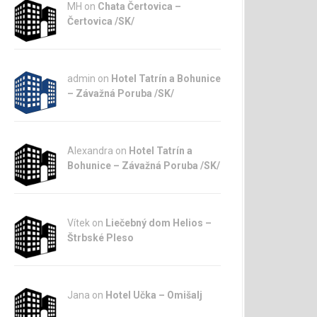
MH on
Chata Čertovica –
Čertovica /SK/
admin
on
Hotel Tatrín a Bohunice
– Závažná Poruba /SK/
Alexandra on
Hotel Tatrín a
Bohunice – Závažná Poruba /SK/
Vítek on
Liečebný dom Helios –
Štrbské Pleso
Jana
on
Hotel Učka – Omišalj