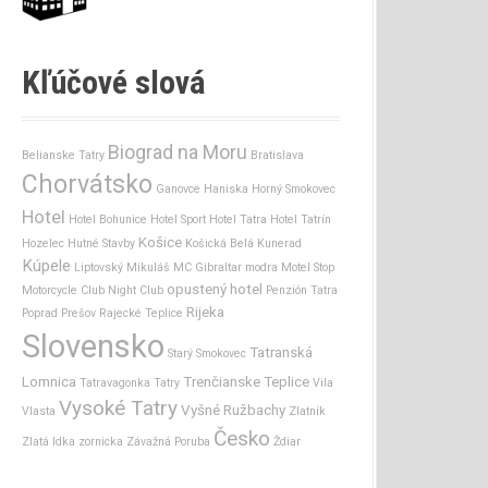
Kľúčové slová
Biograd na Moru
Belianske Tatry
Bratislava
Chorvátsko
Ganovce
Haniska
Horný Smokovec
Hotel
Hotel Bohunice
Hotel Sport
Hotel Tatra
Hotel Tatrín
Košice
Hozelec
Hutné Stavby
Košická Belá
Kunerad
Kúpele
Liptovský Mikuláš
MC Gibraltar
modra
Motel Stop
opustený hotel
Motorcycle Club
Night Club
Penzión Tatra
Rijeka
Poprad
Prešov
Rajecké Teplice
Slovensko
Tatranská
Starý Smokovec
Lomnica
Trenčianske Teplice
Tatravagonka
Tatry
Vila
Vysoké Tatry
Vyšné Ružbachy
Vlasta
Zlatník
Česko
Zlatá Idka
zornicka
Závažná Poruba
Ždiar