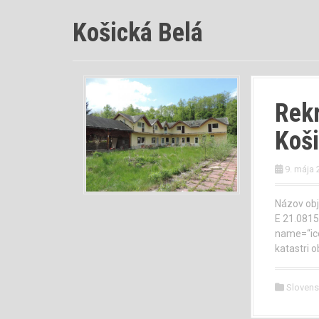
Košická Belá
Rekr
Koši
9. mája 
Názov obj
E 21.0815
name=“ico
katastri o
Sloven