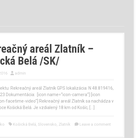
eačný areál Zlatník –
cká Belá /SK/
2016
admin
ektu: Rekreačný areál Zlatník GPS lokalizácia: N 48.819416,
23 Dokumentácia: [icon name=“icon-camera“] [icon
n-facetime-video“] Rekreačný areál Zlatník sa nachádza v
bce Košická Belá. Je vzdialený 18 km od Košíc, […]
sko
Košická Belá
,
Slovensko
,
Zlatník
Leave a comment