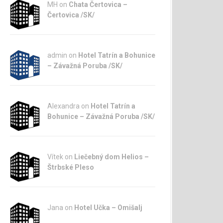
MH on
Chata Čertovica –
Čertovica /SK/
admin
on
Hotel Tatrín a Bohunice
– Závažná Poruba /SK/
Alexandra on
Hotel Tatrín a
Bohunice – Závažná Poruba /SK/
Vítek on
Liečebný dom Helios –
Štrbské Pleso
Jana
on
Hotel Učka – Omišalj