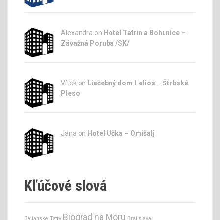
Alexandra on
Hotel Tatrín a Bohunice –
Závažná Poruba /SK/
Vítek on
Liečebný dom Helios – Štrbské
Pleso
Jana
on
Hotel Učka – Omišalj
Kľúčové slová
Biograd na Moru
Belianske Tatry
Bratislava