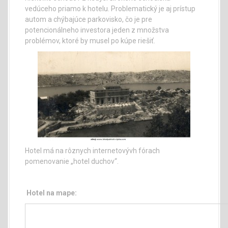
vedúceho priamo k hotelu. Problematický je aj prístup
autom a chýbajúce parkovisko, čo je pre
potencionálneho investora jeden z množstva
problémov, ktoré by musel po kúpe riešiť.
Hotel má na rôznych internetovývh fórach
pomenovanie „hotel duchov“.
Hotel na mape: