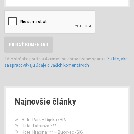
Táto stránka používa Akismet na obmedzenie spamu.
Zistite, ako
sa spracovávajú údaje o vašich komentároch.
Najnovšie články
Hotel Park – Rijeka /HR/
Hotel Tatranka ***
Hotel Hrabina*** – Bukovec /SK/