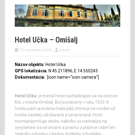
Hotel Učka – Omišalj
10. novembra 2013
admin
Názov objektu:
Hotel Učka
GPS lokalizácia:
N 45.211896, E 14.550243
Dokumentácia:
[icon name=“icon-camera“]
Hotel Učka
je menší hotel nachádzajúci sa na ostrove
Krk, v meste Omišalj. Bol postavený v roku 1933. K
hotelu patrí aj krásna malá pláž, ktorá je na rozdiel od
hotela naďalej udržiavaná a opravovaná. Hotel
neznepríjemňuje okolie, nakoľko sa nachádza na
vyvýšenine za stromami a priamo z pláže je vidieť len
niekoľko schodov z kedysi širokého schodiska