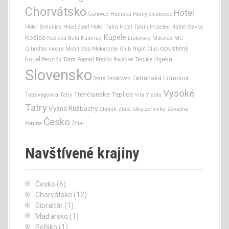
Chorvátsko
Hotel
Ganovce
Haniska
Horný Smokovec
Hotel Bohunice
Hotel Sport
Hotel Tatra
Hotel Tatrín
Hozelec
Hutné Stavby
Kúpele
Košice
Košická Belá
Kunerad
Liptovský Mikuláš
MC
opustený
Gibraltar
modra
Motel Stop
Motorcycle Club
Night Club
hotel
Rijeka
Penzión Tatra
Poprad
Prešov
Rajecké Teplice
Slovensko
Tatranská Lomnica
Starý Smokovec
Vysoké
Trenčianske Teplice
Tatravagonka
Tatry
Vila Vlasta
Tatry
Vyšné Ružbachy
Zlatník
Zlatá Idka
zornicka
Závažná
Česko
Poruba
Ždiar
Navštívené krajiny
Česko
(6)
Chorvátsko
(12)
Gibraltár
(1)
Maďarsko
(1)
Poľsko
(1)