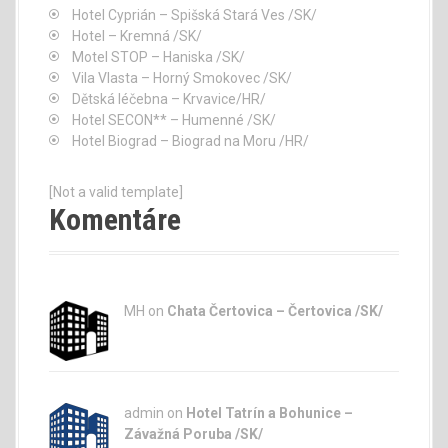
Hotel Cyprián – Spišská Stará Ves /SK/
Hotel – Kremná /SK/
Motel STOP – Haniska /SK/
Vila Vlasta – Horný Smokovec /SK/
Dětská léčebna – Krvavice/HR/
Hotel SECON** – Humenné /SK/
Hotel Biograd – Biograd na Moru /HR/
[Not a valid template]
Komentáre
MH on
Chata Čertovica – Čertovica /SK/
admin
on
Hotel Tatrín a Bohunice –
Závažná Poruba /SK/