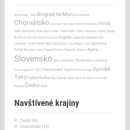
Biograd na Moru
Belianske Tatry
Bratislava
Chorvátsko
Hotel
Ganovce
Haniska
Horný Smokovec
Hotel Bohunice
Hotel Sport
Hotel Tatra
Hotel Tatrín
Hozelec
Hutné Stavby
Kúpele
Košice
Košická Belá
Kunerad
Liptovský Mikuláš
MC
opustený
Gibraltar
modra
Motel Stop
Motorcycle Club
Night Club
hotel
Rijeka
Penzión Tatra
Poprad
Prešov
Rajecké Teplice
Slovensko
Tatranská Lomnica
Starý Smokovec
Vysoké
Trenčianske Teplice
Tatravagonka
Tatry
Vila Vlasta
Tatry
Vyšné Ružbachy
Zlatník
Zlatá Idka
zornicka
Závažná
Česko
Poruba
Ždiar
Navštívené krajiny
Česko
(6)
Chorvátsko
(12)