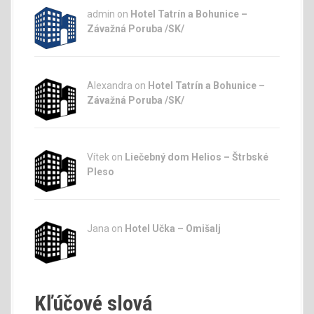
admin
on
Hotel Tatrín a Bohunice –
Závažná Poruba /SK/
Alexandra on
Hotel Tatrín a Bohunice –
Závažná Poruba /SK/
Vítek on
Liečebný dom Helios – Štrbské
Pleso
Jana
on
Hotel Učka – Omišalj
Kľúčové slová