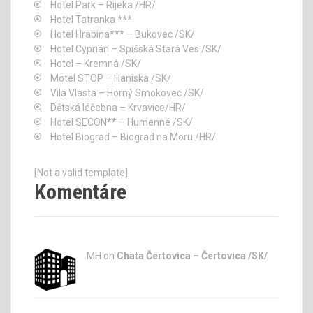
Hotel Park – Rijeka /HR/
Hotel Tatranka ***
Hotel Hrabina*** – Bukovec /SK/
Hotel Cyprián – Spišská Stará Ves /SK/
Hotel – Kremná /SK/
Motel STOP – Haniska /SK/
Vila Vlasta – Horný Smokovec /SK/
Dětská léčebna – Krvavice/HR/
Hotel SECON** – Humenné /SK/
Hotel Biograd – Biograd na Moru /HR/
[Not a valid template]
Komentáre
MH on
Chata Čertovica – Čertovica /SK/