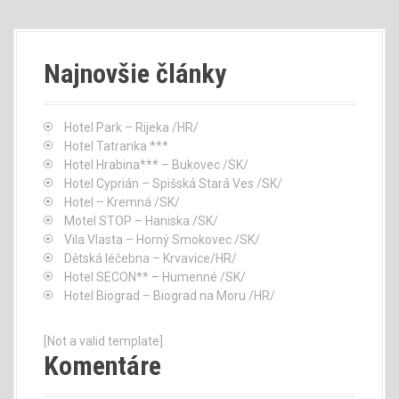
Najnovšie články
Hotel Park – Rijeka /HR/
Hotel Tatranka ***
Hotel Hrabina*** – Bukovec /SK/
Hotel Cyprián – Spišská Stará Ves /SK/
Hotel – Kremná /SK/
Motel STOP – Haniska /SK/
Vila Vlasta – Horný Smokovec /SK/
Dětská léčebna – Krvavice/HR/
Hotel SECON** – Humenné /SK/
Hotel Biograd – Biograd na Moru /HR/
[Not a valid template]
Komentáre