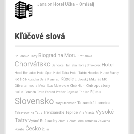
Jana
on
Hotel Učka – Omišalj
Kľúčové slová
Biograd na Moru
Belianske Tatry
Bratislava
Chorvátsko
Hotel
Ganovce
Haniska
Horný Smokovec
Hotel Bohunice
Hotel Sport
Hotel Tatra
Hotel Tatrín
Hozelec
Hutné Stavby
Kúpele
Košice
Košická Belá
Kunerad
Liptovský Mikuláš
MC
opustený
Gibraltar
modra
Motel Stop
Motorcycle Club
Night Club
hotel
Rijeka
Penzión Tatra
Poprad
Prešov
Rajecké Teplice
Slovensko
Tatranská Lomnica
Starý Smokovec
Vysoké
Trenčianske Teplice
Tatravagonka
Tatry
Vila Vlasta
Tatry
Vyšné Ružbachy
Zlatník
Zlatá Idka
zornicka
Závažná
Česko
Poruba
Ždiar