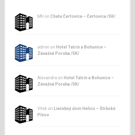
MH on
Chata Čertovica – Čertovica /SK/
admin
on
Hotel Tatrín a Bohunice –
Závažná Poruba /SK/
Alexandra on
Hotel Tatrín a Bohunice –
Závažná Poruba /SK/
Vítek on
Liečebný dom Helios – Štrbské
Pleso