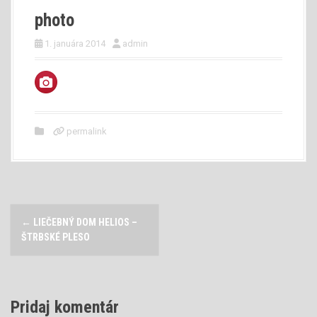
photo
1. januára 2014
admin
permalink
P
←
LIEČEBNÝ DOM HELIOS –
o
ŠTRBSKÉ PLESO
s
t
Pridaj komentár