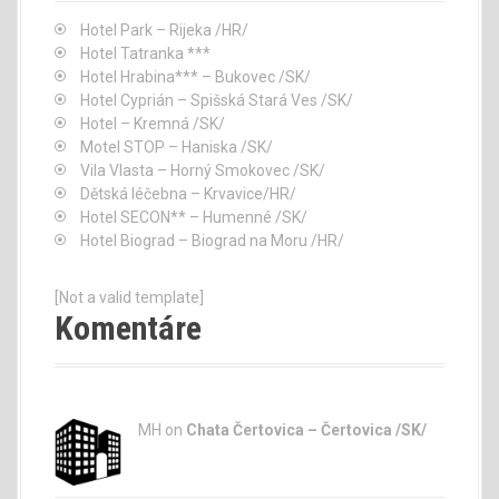
Hotel Park – Rijeka /HR/
Hotel Tatranka ***
Hotel Hrabina*** – Bukovec /SK/
Hotel Cyprián – Spišská Stará Ves /SK/
Hotel – Kremná /SK/
Motel STOP – Haniska /SK/
Vila Vlasta – Horný Smokovec /SK/
Dětská léčebna – Krvavice/HR/
Hotel SECON** – Humenné /SK/
Hotel Biograd – Biograd na Moru /HR/
[Not a valid template]
Komentáre
MH on
Chata Čertovica – Čertovica /SK/