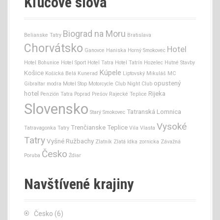
Kľúčové slová
Biograd na Moru
Belianske Tatry
Bratislava
Chorvátsko
Hotel
Ganovce
Haniska
Horný Smokovec
Hotel Bohunice
Hotel Sport
Hotel Tatra
Hotel Tatrín
Hozelec
Hutné Stavby
Kúpele
Košice
Košická Belá
Kunerad
Liptovský Mikuláš
MC
opustený
Gibraltar
modra
Motel Stop
Motorcycle Club
Night Club
hotel
Rijeka
Penzión Tatra
Poprad
Prešov
Rajecké Teplice
Slovensko
Tatranská Lomnica
Starý Smokovec
Vysoké
Trenčianske Teplice
Tatravagonka
Tatry
Vila Vlasta
Tatry
Vyšné Ružbachy
Zlatník
Zlatá Idka
zornicka
Závažná
Česko
Poruba
Ždiar
Navštívené krajiny
Česko
(6)