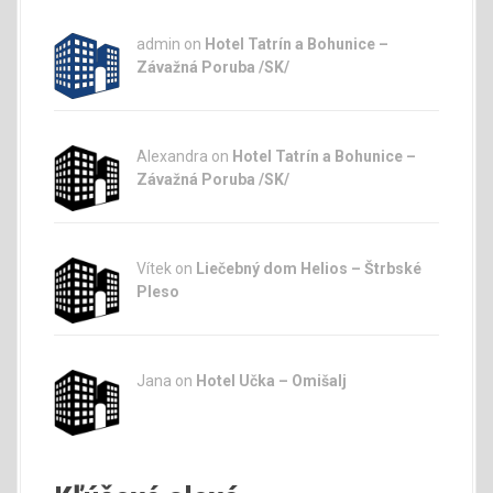
admin
on
Hotel Tatrín a Bohunice –
Závažná Poruba /SK/
Alexandra on
Hotel Tatrín a Bohunice –
Závažná Poruba /SK/
Vítek on
Liečebný dom Helios – Štrbské
Pleso
Jana
on
Hotel Učka – Omišalj