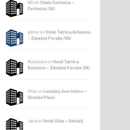
MH on
Chata Čertovica –
Čertovica /SK/
admin
on
Hotel Tatrín a Bohunice
– Závažná Poruba /SK/
Alexandra on
Hotel Tatrín a
Bohunice – Závažná Poruba /SK/
Vítek on
Liečebný dom Helios –
Štrbské Pleso
Jana
on
Hotel Učka – Omišalj