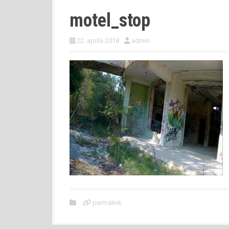
motel_stop
22. apríla 2018
admin
permalink