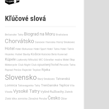
Kľúčové slová
Biograd na Moru
Belianske Tatry
Bratislava
Chorvátsko
Ganovce
Haniska
Horný Smokovec
Hotel
Hotel Bohunice
Hotel Sport
Hotel Tatra
Hotel Tatrín
Košice
Hozelec
Hutné Stavby
Košická Belá
Kunerad
Kúpele
Liptovský Mikuláš
MC Gibraltar
modra
Motel Stop
opustený hotel
Motorcycle Club
Night Club
Penzión Tatra
Rijeka
Poprad
Prešov
Rajecké Teplice
Slovensko
Tatranská
Starý Smokovec
Lomnica
Trenčianske Teplice
Tatravagonka
Tatry
Vila
Vysoké Tatry
Vyšné Ružbachy
Vlasta
Zlatník
Česko
Zlatá Idka
zornicka
Závažná Poruba
Ždiar