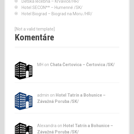
Dětská léčebna – Krvavice/HR/
Hotel SECON** – Humenné /SK/
Hotel Biograd – Biograd na Moru /HR/
[Not a valid template]
Komentáre
MH on
Chata Čertovica – Čertovica /SK/
admin
on
Hotel Tatrín a Bohunice –
Závažná Poruba /SK/
Alexandra on
Hotel Tatrín a Bohunice –
Závažná Poruba /SK/