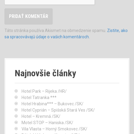
Táto stránka používa Akismet na obmedzenie spamu.
Zistite, ako
sa spracovávajú údaje o vašich komentároch.
Najnovšie články
Hotel Park – Rijeka /HR/
Hotel Tatranka ***
Hotel Hrabina*** – Bukovec /SK/
Hotel Cyprián – Spišská Stará Ves /SK/
Hotel – Kremná /SK/
Motel STOP – Haniska /SK/
Vila Vlasta – Horný Smokovec /SK/