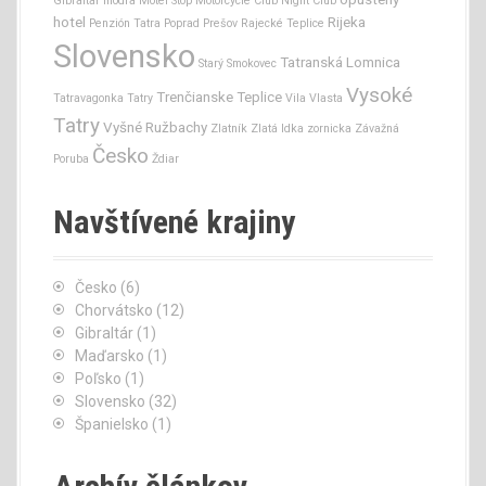
Gibraltar
modra
Motel Stop
Motorcycle Club
Night Club
hotel
Rijeka
Penzión Tatra
Poprad
Prešov
Rajecké Teplice
Slovensko
Tatranská Lomnica
Starý Smokovec
Vysoké
Trenčianske Teplice
Tatravagonka
Tatry
Vila Vlasta
Tatry
Vyšné Ružbachy
Zlatník
Zlatá Idka
zornicka
Závažná
Česko
Poruba
Ždiar
Navštívené krajiny
Česko
(6)
Chorvátsko
(12)
Gibraltár
(1)
Maďarsko
(1)
Poľsko
(1)
Slovensko
(32)
Španielsko
(1)