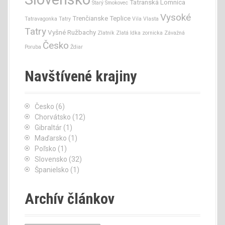
Tatranská Lomnica
Starý Smokovec
Vysoké
Trenčianske Teplice
Tatravagonka
Tatry
Vila Vlasta
Tatry
Vyšné Ružbachy
Zlatník
Zlatá Idka
zornicka
Závažná
Česko
Poruba
Ždiar
Navštívené krajiny
Česko
(6)
Chorvátsko
(12)
Gibraltár
(1)
Maďarsko
(1)
Poľsko
(1)
Slovensko
(32)
Španielsko
(1)
Archív článkov