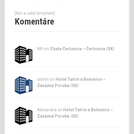
[Not a valid template]
Komentáre
MH on
Chata Čertovica – Čertovica /SK/
admin
on
Hotel Tatrín a Bohunice –
Závažná Poruba /SK/
Alexandra on
Hotel Tatrín a Bohunice –
Závažná Poruba /SK/