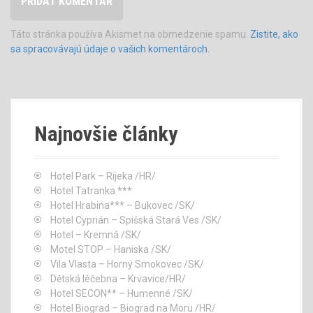
Táto stránka používa Akismet na obmedzenie spamu.
Zistite, ako
sa spracovávajú údaje o vašich komentároch.
Najnovšie články
Hotel Park – Rijeka /HR/
Hotel Tatranka ***
Hotel Hrabina*** – Bukovec /SK/
Hotel Cyprián – Spišská Stará Ves /SK/
Hotel – Kremná /SK/
Motel STOP – Haniska /SK/
Vila Vlasta – Horný Smokovec /SK/
Dětská léčebna – Krvavice/HR/
Hotel SECON** – Humenné /SK/
Hotel Biograd – Biograd na Moru /HR/