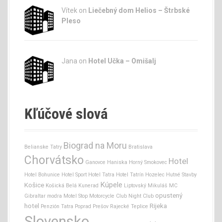
Vítek on
Liečebný dom Helios – Štrbské
Pleso
Jana
on
Hotel Učka – Omišalj
Kľúčové slová
Biograd na Moru
Belianske Tatry
Bratislava
Chorvátsko
Hotel
Ganovce
Haniska
Horný Smokovec
Hotel Bohunice
Hotel Sport
Hotel Tatra
Hotel Tatrín
Hozelec
Hutné Stavby
Kúpele
Košice
Košická Belá
Kunerad
Liptovský Mikuláš
MC
opustený
Gibraltar
modra
Motel Stop
Motorcycle Club
Night Club
hotel
Rijeka
Penzión Tatra
Poprad
Prešov
Rajecké Teplice
Slovensko