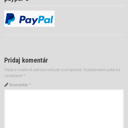
Pridaj komentár
Vaša e-mailová adresa nebude zverejnená.
Vyžadované polia sú
označené
*
Komentár
*