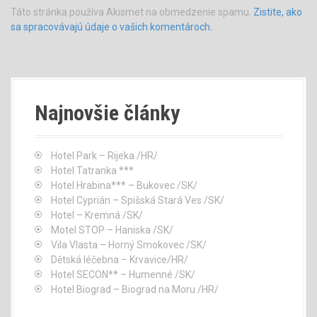
Táto stránka používa Akismet na obmedzenie spamu.
Zistite, ako
sa spracovávajú údaje o vašich komentároch.
Najnovšie články
Hotel Park – Rijeka /HR/
Hotel Tatranka ***
Hotel Hrabina*** – Bukovec /SK/
Hotel Cyprián – Spišská Stará Ves /SK/
Hotel – Kremná /SK/
Motel STOP – Haniska /SK/
Vila Vlasta – Horný Smokovec /SK/
Dětská léčebna – Krvavice/HR/
Hotel SECON** – Humenné /SK/
Hotel Biograd – Biograd na Moru /HR/