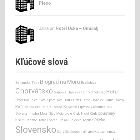
Pleso
Jana
on
Hotel Učka – Omišalj
Kľúčové slová
Biograd na Moru
Belianske Tatry
Bratislava
Chorvátsko
Hotel
Ganovce
Haniska
Horný Smokovec
Hotel Bohunice
Hotel Sport
Hotel Tatra
Hotel Tatrín
Hozelec
Hutné Stavby
Kúpele
Košice
Košická Belá
Kunerad
Liptovský Mikuláš
MC
opustený
Gibraltar
modra
Motel Stop
Motorcycle Club
Night Club
hotel
Rijeka
Penzión Tatra
Poprad
Prešov
Rajecké Teplice
Slovensko
Tatranská Lomnica
Starý Smokovec