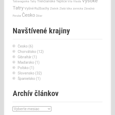
Vysoké
Trenčianske Teplice
Tatravagonka
Tatry
Vila Vlasta
Tatry
Vyšné Ružbachy
Zlatník
Zlatá Idka
zornicka
Závažná
Česko
Poruba
Ždiar
Navštívené krajiny
Česko
(6)
Chorvátsko
(12)
Gibraltár
(1)
Maďarsko
(1)
Poľsko
(1)
Slovensko
(32)
Španielsko
(1)
Archív článkov
A
r