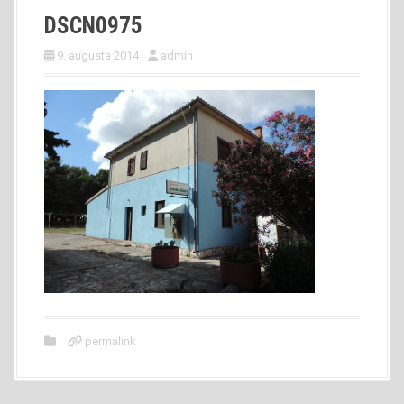
DSCN0975
9. augusta 2014
admin
permalink