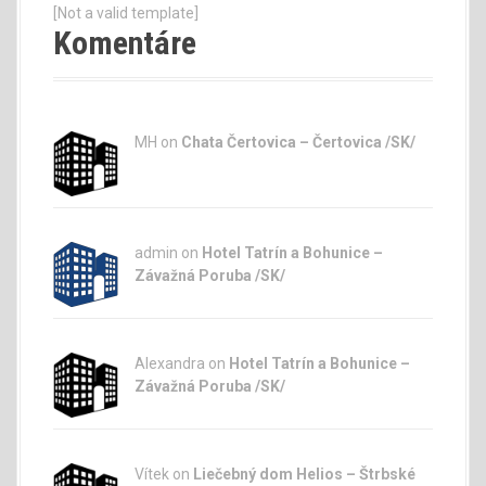
[Not a valid template]
Komentáre
MH on
Chata Čertovica – Čertovica /SK/
admin
on
Hotel Tatrín a Bohunice –
Závažná Poruba /SK/
Alexandra on
Hotel Tatrín a Bohunice –
Závažná Poruba /SK/
Vítek on
Liečebný dom Helios – Štrbské