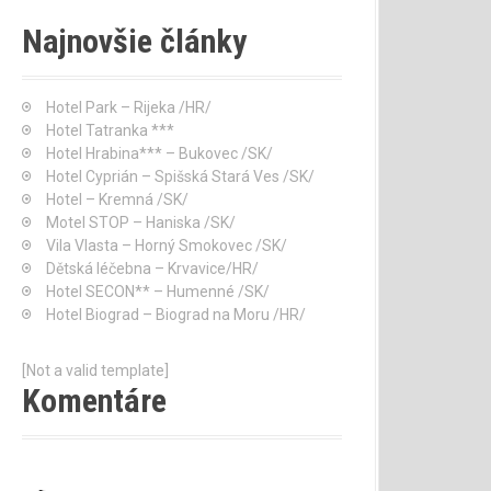
Najnovšie články
Hotel Park – Rijeka /HR/
Hotel Tatranka ***
Hotel Hrabina*** – Bukovec /SK/
Hotel Cyprián – Spišská Stará Ves /SK/
Hotel – Kremná /SK/
Motel STOP – Haniska /SK/
Vila Vlasta – Horný Smokovec /SK/
Dětská léčebna – Krvavice/HR/
Hotel SECON** – Humenné /SK/
Hotel Biograd – Biograd na Moru /HR/
[Not a valid template]
Komentáre