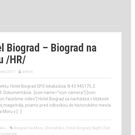
l Biograd – Biograd na
u /HR/
usta 2017
admin
ektu: Hotel Biograd GPS lokalizácia: N 43.945175, E
8 Dokumentácia: [icon name=“icon-camera“] [icon
n-facetime-video“] Hotel Biograd sa nachádza v blízkosti
j magistrály, priamo pred odbočkou do historického mesta
a Moru v […]
sko
Biograd na Moru
,
Chorvátsko
,
Hotel Biograd
,
Night Club
a comment