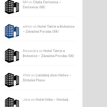
MH on
Chata Čertovica –
Čertovica /SK/
admin
on
Hotel Tatrín a Bohunice
– Závažná Poruba /SK/
Alexandra on
Hotel Tatrín a
Bohunice – Závažná Poruba /SK/
Vítek on
Liečebný dom Helios –
Štrbské Pleso
Jana
on
Hotel Učka – Omišalj