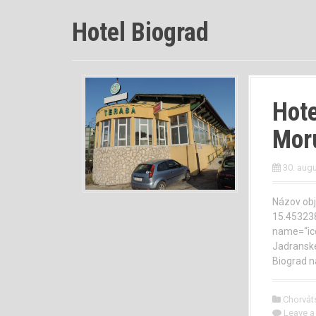
Hotel Biograd
Hote
Mor
30. aug
Názov obj
15.45323
name=“ico
Jadranske
Biograd n
Chorvát
Leave 