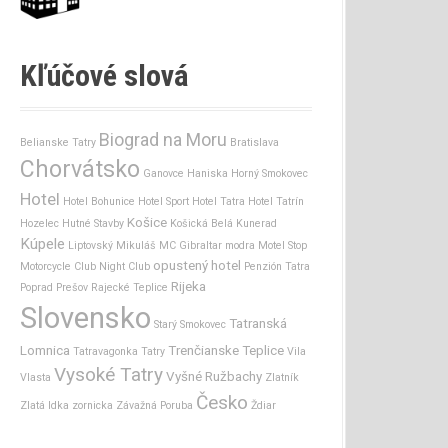
Kľúčové slová
Biograd na Moru
Belianske Tatry
Bratislava
Chorvátsko
Ganovce
Haniska
Horný Smokovec
Hotel
Hotel Bohunice
Hotel Sport
Hotel Tatra
Hotel Tatrín
Košice
Hozelec
Hutné Stavby
Košická Belá
Kunerad
Kúpele
Liptovský Mikuláš
MC Gibraltar
modra
Motel Stop
opustený hotel
Motorcycle Club
Night Club
Penzión Tatra
Rijeka
Poprad
Prešov
Rajecké Teplice
Slovensko
Tatranská
Starý Smokovec
Lomnica
Trenčianske Teplice
Tatravagonka
Tatry
Vila
Vysoké Tatry
Vyšné Ružbachy
Vlasta
Zlatník
Česko
Zlatá Idka
zornicka
Závažná Poruba
Ždiar