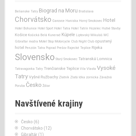
Biograd na Moru
Belianske Tatry
Bratislava
Chorvátsko
Hotel
Ganovce
Haniska
Horný Smokovec
Hotel Bohunice
Hotel Sport
Hotel Tatra
Hotel Tatrín
Hozelec
Hutné Stavby
Kúpele
Košice
Košická Belá
Kunerad
Liptovský Mikuláš
MC
opustený
Gibraltar
modra
Motel Stop
Motorcycle Club
Night Club
hotel
Rijeka
Penzión Tatra
Poprad
Prešov
Rajecké Teplice
Slovensko
Tatranská Lomnica
Starý Smokovec
Vysoké
Trenčianske Teplice
Tatravagonka
Tatry
Vila Vlasta
Tatry
Vyšné Ružbachy
Zlatník
Zlatá Idka
zornicka
Závažná
Česko
Poruba
Ždiar
Navštívené krajiny
Česko
(6)
Chorvátsko
(12)
Gibraltár
(1)