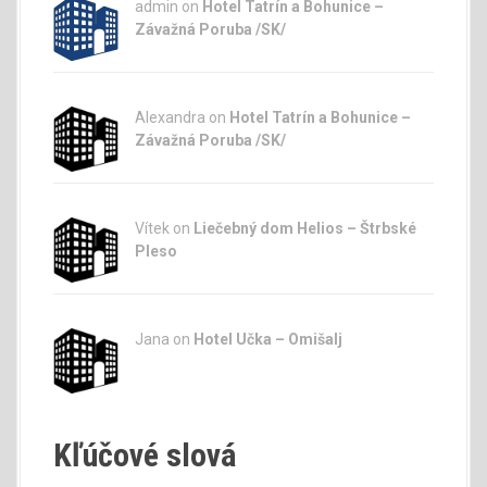
admin
on
Hotel Tatrín a Bohunice –
Závažná Poruba /SK/
Alexandra on
Hotel Tatrín a Bohunice –
Závažná Poruba /SK/
Vítek on
Liečebný dom Helios – Štrbské
Pleso
Jana
on
Hotel Učka – Omišalj
Kľúčové slová