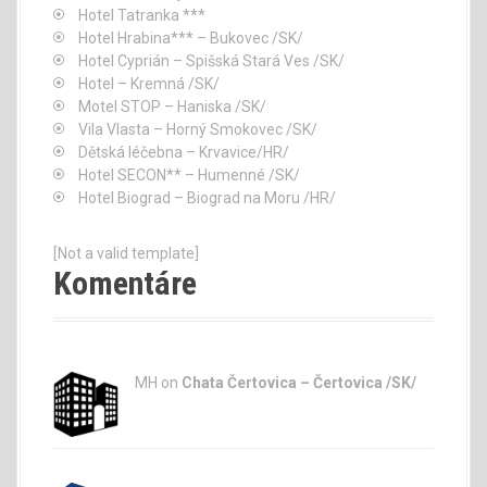
Hotel Tatranka ***
Hotel Hrabina*** – Bukovec /SK/
Hotel Cyprián – Spišská Stará Ves /SK/
Hotel – Kremná /SK/
Motel STOP – Haniska /SK/
Vila Vlasta – Horný Smokovec /SK/
Dětská léčebna – Krvavice/HR/
Hotel SECON** – Humenné /SK/
Hotel Biograd – Biograd na Moru /HR/
[Not a valid template]
Komentáre
MH on
Chata Čertovica – Čertovica /SK/