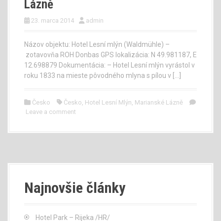
Lázně
23. marca 2014
admin
Názov objektu: Hotel Lesní mlýn (Waldmühle) –
zotavovňa ROH Donbas GPS lokalizácia: N 49.981187, E
12.698879 Dokumentácia: – Hotel Lesní mlýn vyrástol v
roku 1833 na mieste pôvodného mlyna s pílou v […]
Česko
Česko
,
Hotel Lesní Mlýn
,
Marianské Lázně
Leave a comment
Najnovšie články
Hotel Park – Rijeka /HR/