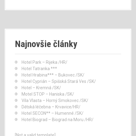
Najnovšie články
Hotel Park – Rijeka /HR/
Hotel Tatranka ***
Hotel Hrabina*** – Bukovec /SK/
Hotel Cyprián – Spišská Stará Ves /SK/
Hotel – Kremná /SK/
Motel STOP – Haniska /SK/
Vila Vlasta – Horný Smokovec /SK/
Dětská léčebna – Krvavice/HR/
Hotel SECON** – Humenné /SK/
Hotel Biograd – Biograd na Moru /HR/
[Not a valid template]