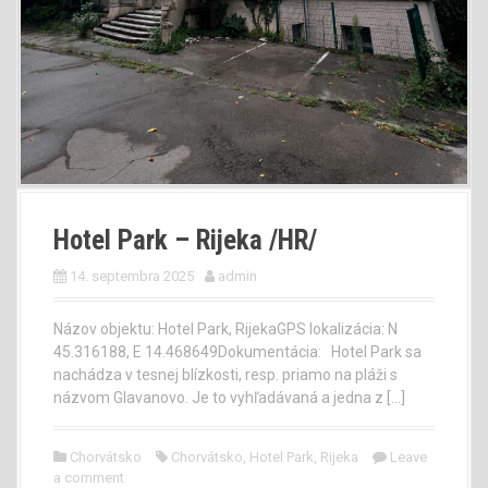
Hotel Park – Rijeka /HR/
14. septembra 2025
admin
Názov objektu: Hotel Park, RijekaGPS lokalizácia: N
45.316188, E 14.468649Dokumentácia: Hotel Park sa
nachádza v tesnej blízkosti, resp. priamo na pláži s
názvom Glavanovo. Je to vyhľadávaná a jedna z […]
Chorvátsko
Chorvátsko
,
Hotel Park
,
Rijeka
Leave
a comment