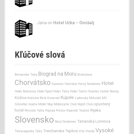
Jana
on
Hotel Učka – Omišalj
Kľúčové slová
Biograd na Moru
Belianske Tatry
Bratislava
Chorvátsko
Hotel
Ganovce
Haniska
Horný Smokovec
Hotel Bohunice
Hotel Sport
Hotel Tatra
Hotel Tatrín
Hozelec
Hutné Stavby
Kúpele
Košice
Košická Belá
Kunerad
Liptovský Mikuláš
MC
opustený
Gibraltar
modra
Motel Stop
Motorcycle Club
Night Club
hotel
Rijeka
Penzión Tatra
Poprad
Prešov
Rajecké Teplice
Slovensko
Tatranská Lomnica
Starý Smokovec
Vysoké
Trenčianske Teplice
Tatravagonka
Tatry
Vila Vlasta