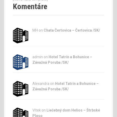
Komentáre
MH on
Chata Čertovica – Čertovica /SK/
admin
on
Hotel Tatrín a Bohunice –
Závažná Poruba /SK/
Alexandra on
Hotel Tatrín a Bohunice –
Závažná Poruba /SK/
Vítek on
Liečebný dom Helios – Štrbské
Pleso