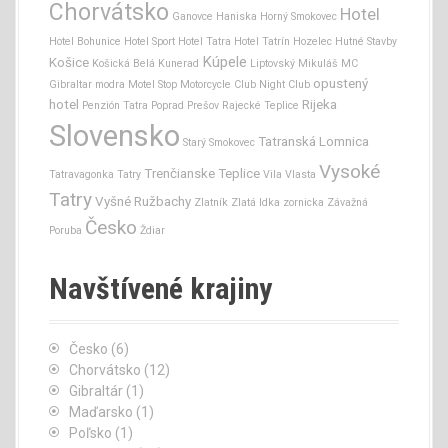
Chorvátsko
Hotel
Ganovce
Haniska
Horný Smokovec
Hotel Bohunice
Hotel Sport
Hotel Tatra
Hotel Tatrín
Hozelec
Hutné Stavby
Kúpele
Košice
Košická Belá
Kunerad
Liptovský Mikuláš
MC
opustený
Gibraltar
modra
Motel Stop
Motorcycle Club
Night Club
hotel
Rijeka
Penzión Tatra
Poprad
Prešov
Rajecké Teplice
Slovensko
Tatranská Lomnica
Starý Smokovec
Vysoké
Trenčianske Teplice
Tatravagonka
Tatry
Vila Vlasta
Tatry
Vyšné Ružbachy
Zlatník
Zlatá Idka
zornicka
Závažná
Česko
Poruba
Ždiar
Navštívené krajiny
Česko
(6)
Chorvátsko
(12)
Gibraltár
(1)
Maďarsko
(1)
Poľsko
(1)