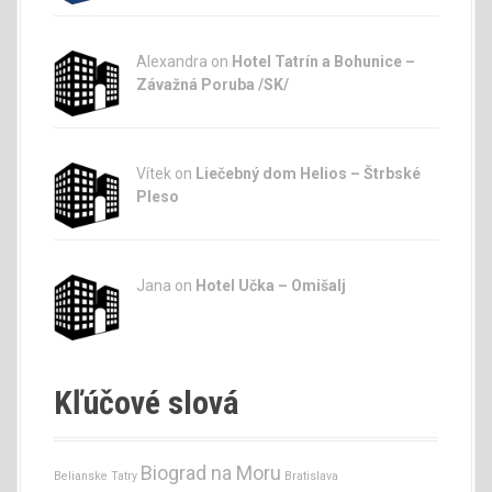
Alexandra on
Hotel Tatrín a Bohunice –
Závažná Poruba /SK/
Vítek on
Liečebný dom Helios – Štrbské
Pleso
Jana
on
Hotel Učka – Omišalj
Kľúčové slová
Biograd na Moru
Belianske Tatry
Bratislava