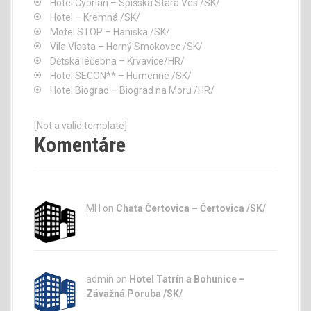
Hotel Cyprián – Spišská Stará Ves /SK/
Hotel – Kremná /SK/
Motel STOP – Haniska /SK/
Vila Vlasta – Horný Smokovec /SK/
Dětská léčebna – Krvavice/HR/
Hotel SECON** – Humenné /SK/
Hotel Biograd – Biograd na Moru /HR/
[Not a valid template]
Komentáre
MH on
Chata Čertovica – Čertovica /SK/
admin
on
Hotel Tatrín a Bohunice –
Závažná Poruba /SK/