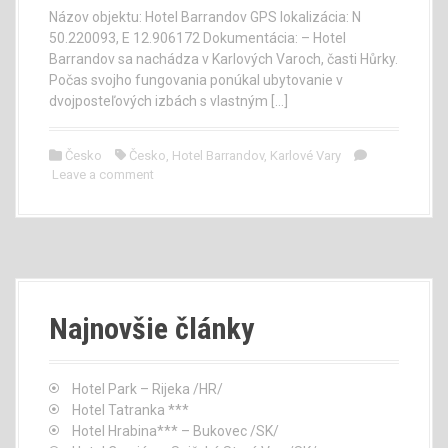
Názov objektu: Hotel Barrandov GPS lokalizácia: N
50.220093, E 12.906172 Dokumentácia: – Hotel
Barrandov sa nachádza v Karlových Varoch, časti Hůrky.
Počas svojho fungovania ponúkal ubytovanie v
dvojposteľových izbách s vlastným […]
Česko
Česko
,
Hotel Barrandov
,
Karlové Vary
Leave a comment
Najnovšie články
Hotel Park – Rijeka /HR/
Hotel Tatranka ***
Hotel Hrabina*** – Bukovec /SK/