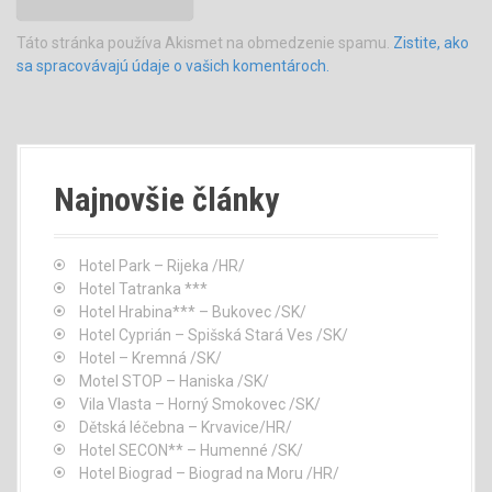
Táto stránka používa Akismet na obmedzenie spamu.
Zistite, ako
sa spracovávajú údaje o vašich komentároch.
Najnovšie články
Hotel Park – Rijeka /HR/
Hotel Tatranka ***
Hotel Hrabina*** – Bukovec /SK/
Hotel Cyprián – Spišská Stará Ves /SK/
Hotel – Kremná /SK/
Motel STOP – Haniska /SK/
Vila Vlasta – Horný Smokovec /SK/
Dětská léčebna – Krvavice/HR/
Hotel SECON** – Humenné /SK/
Hotel Biograd – Biograd na Moru /HR/