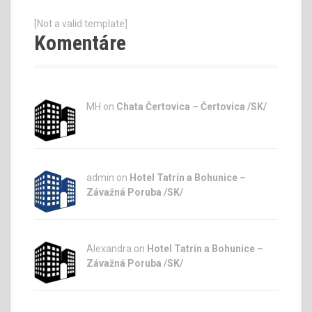
[Not a valid template]
Komentáre
MH on
Chata Čertovica – Čertovica /SK/
admin
on
Hotel Tatrín a Bohunice –
Závažná Poruba /SK/
Alexandra on
Hotel Tatrín a Bohunice –
Závažná Poruba /SK/