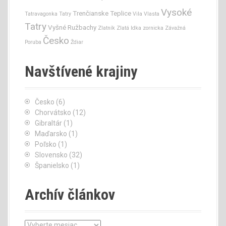
Vysoké
Trenčianske Teplice
Tatravagonka
Tatry
Vila Vlasta
Tatry
Vyšné Ružbachy
Zlatník
Zlatá Idka
zornicka
Závažná
Česko
Poruba
Ždiar
Navštívené krajiny
Česko
(6)
Chorvátsko
(12)
Gibraltár
(1)
Maďarsko
(1)
Poľsko
(1)
Slovensko
(32)
Španielsko
(1)
Archív článkov
A