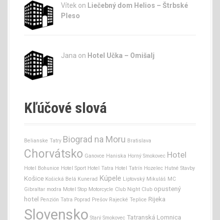
Vítek on
Liečebný dom Helios – Štrbské
Pleso
Jana
on
Hotel Učka – Omišalj
Kľúčové slová
Biograd na Moru
Belianske Tatry
Bratislava
Chorvátsko
Hotel
Ganovce
Haniska
Horný Smokovec
Hotel Bohunice
Hotel Sport
Hotel Tatra
Hotel Tatrín
Hozelec
Hutné Stavby
Kúpele
Košice
Košická Belá
Kunerad
Liptovský Mikuláš
MC
opustený
Gibraltar
modra
Motel Stop
Motorcycle Club
Night Club
hotel
Rijeka
Penzión Tatra
Poprad
Prešov
Rajecké Teplice
Slovensko
Tatranská Lomnica
Starý Smokovec