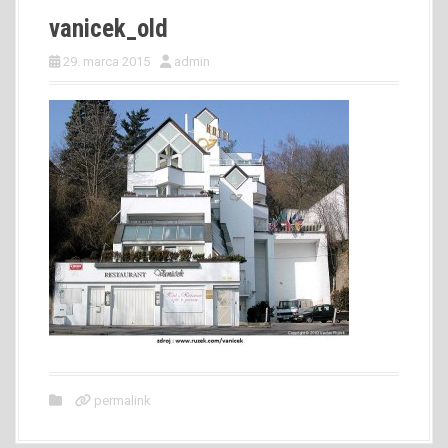
vanicek_old
29. marca 2015
admin
permalink