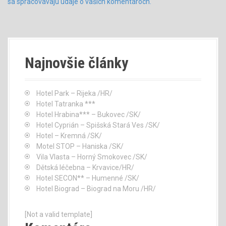
sa spracovávajú údaje o vašich komentároch.
Najnovšie články
Hotel Park – Rijeka /HR/
Hotel Tatranka ***
Hotel Hrabina*** – Bukovec /SK/
Hotel Cyprián – Spišská Stará Ves /SK/
Hotel – Kremná /SK/
Motel STOP – Haniska /SK/
Vila Vlasta – Horný Smokovec /SK/
Dětská léčebna – Krvavice/HR/
Hotel SECON** – Humenné /SK/
Hotel Biograd – Biograd na Moru /HR/
[Not a valid template]