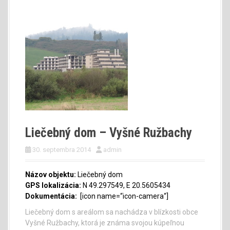
Liečebný dom – Vyšné Ružbachy
30. septembra 2014
admin
Názov objektu:
Liečebný dom
GPS lokalizácia:
N 49.297549, E 20.5605434
Dokumentácia:
[icon name=“icon-camera“]
Liečebný dom s areálom sa nachádza v blízkosti obce
Vyšné Ružbachy, ktorá je známa svojou kúpeľnou