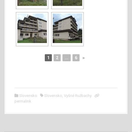
1
2
...
6
►
Slovensko
Slovensko
,
Vyšné Ružbachy
permalink