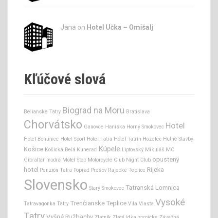
Jana
on
Hotel Učka – Omišalj
Kľúčové slová
Biograd na Moru
Belianske Tatry
Bratislava
Chorvátsko
Hotel
Ganovce
Haniska
Horný Smokovec
Hotel Bohunice
Hotel Sport
Hotel Tatra
Hotel Tatrín
Hozelec
Hutné Stavby
Kúpele
Košice
Košická Belá
Kunerad
Liptovský Mikuláš
MC
opustený
Gibraltar
modra
Motel Stop
Motorcycle Club
Night Club
hotel
Rijeka
Penzión Tatra
Poprad
Prešov
Rajecké Teplice
Slovensko
Tatranská Lomnica
Starý Smokovec
Vysoké
Trenčianske Teplice
Tatravagonka
Tatry
Vila Vlasta
Tatry
Vyšné Ružbachy
Zlatník
Zlatá Idka
zornicka
Závažná