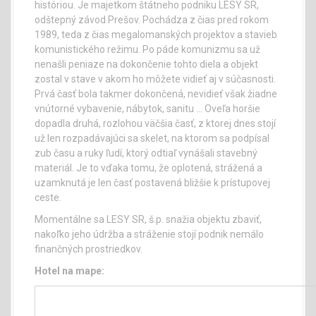
históriou. Je majetkom štátneho podniku LESY SR,
odštepný závod Prešov. Pochádza z čias pred rokom
1989, teda z čias megalomanských projektov a stavieb
komunistického režimu. Po páde komunizmu sa už
nenašli peniaze na dokončenie tohto diela a objekt
zostal v stave v akom ho môžete vidieť aj v súčasnosti.
Prvá časť bola takmer dokončená, nevidieť však žiadne
vnútorné vybavenie, nábytok, sanitu … Oveľa horšie
dopadla druhá, rozlohou väčšia časť, z ktorej dnes stojí
už len rozpadávajúci sa skelet, na ktorom sa podpísal
zub času a ruky ľudí, ktorý odtiaľ vynášali stavebný
materiál. Je to vďaka tomu, že oplotená, strážená a
uzamknutá je len časť postavená bližšie k prístupovej
ceste.
Momentálne sa LESY SR, š.p. snažia objektu zbaviť,
nakoľko jeho údržba a stráženie stojí podnik nemálo
finančných prostriedkov.
Hotel na mape: