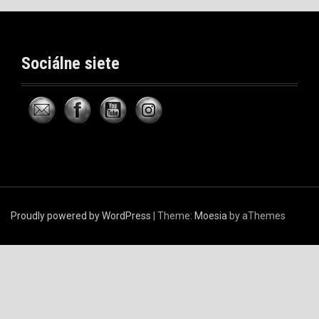
h
í
v
č
Sociálne siete
l
á
n
k
o
v
Proudly powered by WordPress
|
Theme:
Moesia
by aThemes