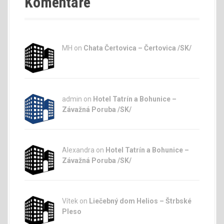
Komentáre
MH on
Chata Čertovica – Čertovica /SK/
admin
on
Hotel Tatrín a Bohunice –
Závažná Poruba /SK/
Alexandra on
Hotel Tatrín a Bohunice –
Závažná Poruba /SK/
Vítek on
Liečebný dom Helios – Štrbské
Pleso