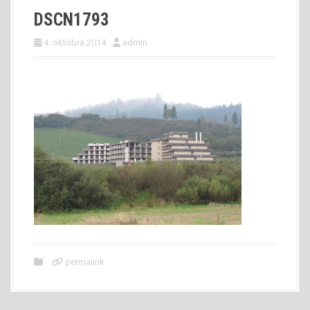
DSCN1793
4. októbra 2014
admin
permalink