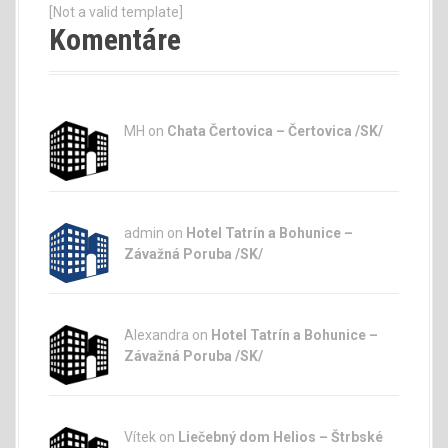
[Not a valid template]
Komentáre
MH on
Chata Čertovica – Čertovica /SK/
admin
on
Hotel Tatrín a Bohunice –
Závažná Poruba /SK/
Alexandra on
Hotel Tatrín a Bohunice –
Závažná Poruba /SK/
Vítek on
Liečebný dom Helios – Štrbské