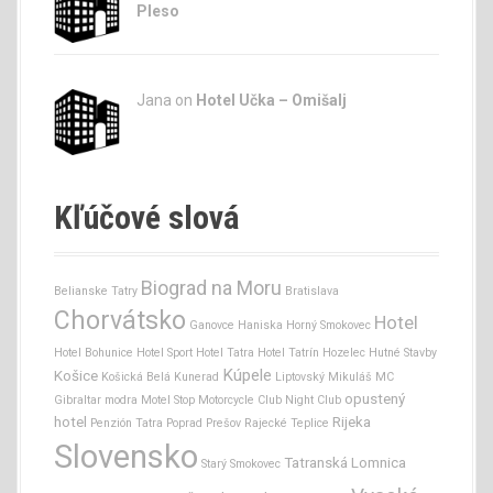
Pleso
Jana
on
Hotel Učka – Omišalj
Kľúčové slová
Biograd na Moru
Belianske Tatry
Bratislava
Chorvátsko
Hotel
Ganovce
Haniska
Horný Smokovec
Hotel Bohunice
Hotel Sport
Hotel Tatra
Hotel Tatrín
Hozelec
Hutné Stavby
Kúpele
Košice
Košická Belá
Kunerad
Liptovský Mikuláš
MC
opustený
Gibraltar
modra
Motel Stop
Motorcycle Club
Night Club
hotel
Rijeka
Penzión Tatra
Poprad
Prešov
Rajecké Teplice
Slovensko
Tatranská Lomnica
Starý Smokovec