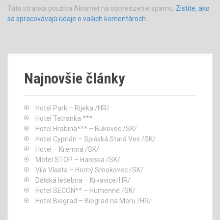
Táto stránka používa Akismet na obmedzenie spamu.
Zistite, ako
sa spracovávajú údaje o vašich komentároch.
Najnovšie články
Hotel Park – Rijeka /HR/
Hotel Tatranka ***
Hotel Hrabina*** – Bukovec /SK/
Hotel Cyprián – Spišská Stará Ves /SK/
Hotel – Kremná /SK/
Motel STOP – Haniska /SK/
Vila Vlasta – Horný Smokovec /SK/
Dětská léčebna – Krvavice/HR/
Hotel SECON** – Humenné /SK/
Hotel Biograd – Biograd na Moru /HR/