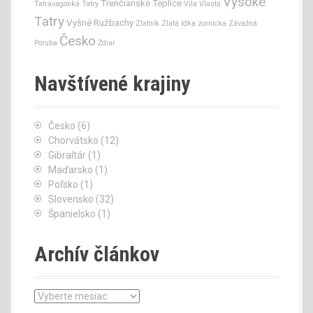
Vysoké
Trenčianske Teplice
Tatravagonka
Tatry
Vila Vlasta
Tatry
Vyšné Ružbachy
Zlatník
Zlatá Idka
zornicka
Závažná
Česko
Poruba
Ždiar
Navštívené krajiny
Česko
(6)
Chorvátsko
(12)
Gibraltár
(1)
Maďarsko
(1)
Poľsko
(1)
Slovensko
(32)
Španielsko
(1)
Archív článkov
A
r