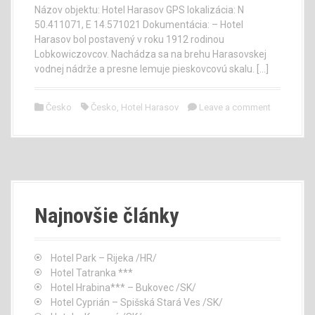
Názov objektu: Hotel Harasov GPS lokalizácia: N
50.411071, E 14.571021 Dokumentácia: – Hotel
Harasov bol postavený v roku 1912 rodinou
Lobkowiczovcov. Nachádza sa na brehu Harasovskej
vodnej nádrže a presne lemuje pieskovcovú skalu. […]
Česko
Česko
,
Hotel Harasov
Leave a comment
Najnovšie články
Hotel Park – Rijeka /HR/
Hotel Tatranka ***
Hotel Hrabina*** – Bukovec /SK/
Hotel Cyprián – Spišská Stará Ves /SK/