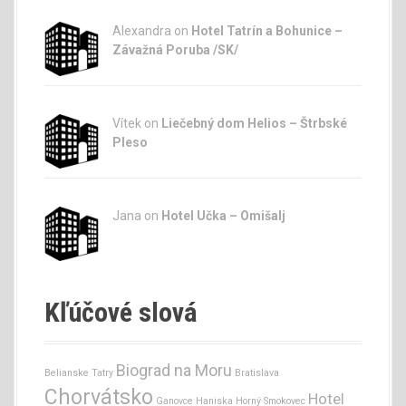
Alexandra on
Hotel Tatrín a Bohunice –
Závažná Poruba /SK/
Vítek on
Liečebný dom Helios – Štrbské
Pleso
Jana
on
Hotel Učka – Omišalj
Kľúčové slová
Biograd na Moru
Belianske Tatry
Bratislava
Chorvátsko
Hotel
Ganovce
Haniska
Horný Smokovec