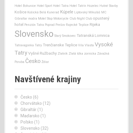
Hotel Bohunice
Hotel Sport
Hotel Tatra
Hotel Tatrín
Hozelec
Hutné Stavby
Kúpele
Košice
Košická Belá
Kunerad
Liptovský Mikuláš
MC
opustený
Gibraltar
modra
Motel Stop
Motorcycle Club
Night Club
hotel
Rijeka
Penzión Tatra
Poprad
Prešov
Rajecké Teplice
Slovensko
Tatranská Lomnica
Starý Smokovec
Vysoké
Trenčianske Teplice
Tatravagonka
Tatry
Vila Vlasta
Tatry
Vyšné Ružbachy
Zlatník
Zlatá Idka
zornicka
Závažná
Česko
Poruba
Ždiar
Navštívené krajiny
Česko
(6)
Chorvátsko
(12)
Gibraltár
(1)
Maďarsko
(1)
Poľsko
(1)
Slovensko
(32)