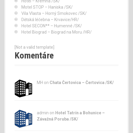
Hotel – Kremná /SK/
Motel STOP – Haniska /SK/
Vila Vlasta – Horný Smokovec /SK/
Dětská léčebna – Krvavice/HR/
Hotel SECON** – Humenné /SK/
Hotel Biograd – Biograd na Moru /HR/
[Not a valid template]
Komentáre
MH on
Chata Čertovica – Čertovica /SK/
admin
on
Hotel Tatrín a Bohunice –
Závažná Poruba /SK/