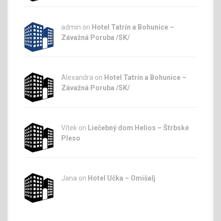
admin
on
Hotel Tatrín a Bohunice –
Závažná Poruba /SK/
Alexandra on
Hotel Tatrín a Bohunice –
Závažná Poruba /SK/
Vítek on
Liečebný dom Helios – Štrbské
Pleso
Jana
on
Hotel Učka – Omišalj