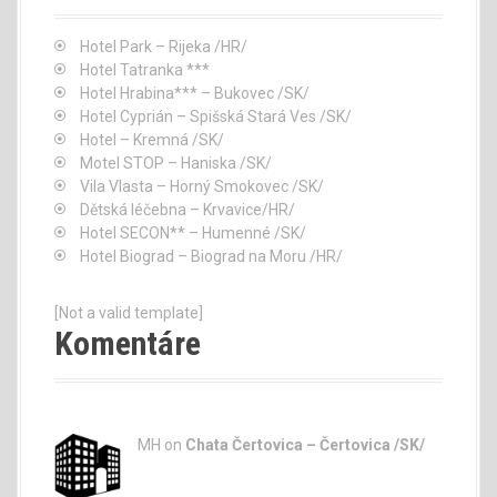
Hotel Park – Rijeka /HR/
Hotel Tatranka ***
Hotel Hrabina*** – Bukovec /SK/
Hotel Cyprián – Spišská Stará Ves /SK/
Hotel – Kremná /SK/
Motel STOP – Haniska /SK/
Vila Vlasta – Horný Smokovec /SK/
Dětská léčebna – Krvavice/HR/
Hotel SECON** – Humenné /SK/
Hotel Biograd – Biograd na Moru /HR/
[Not a valid template]
Komentáre
MH on
Chata Čertovica – Čertovica /SK/