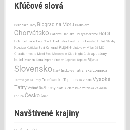
Kľúčové slová
Biograd na Moru
Belianske Tatry
Bratislava
Chorvátsko
Hotel
Ganovce
Haniska
Horný Smokovec
Hotel Bohunice
Hotel Sport
Hotel Tatra
Hotel Tatrín
Hozelec
Hutné Stavby
Kúpele
Košice
Košická Belá
Kunerad
Liptovský Mikuláš
MC
opustený
Gibraltar
modra
Motel Stop
Motorcycle Club
Night Club
hotel
Rijeka
Penzión Tatra
Poprad
Prešov
Rajecké Teplice
Slovensko
Tatranská Lomnica
Starý Smokovec
Vysoké
Trenčianske Teplice
Tatravagonka
Tatry
Vila Vlasta
Tatry
Vyšné Ružbachy
Zlatník
Zlatá Idka
zornicka
Závažná
Česko
Poruba
Ždiar
Navštívené krajiny